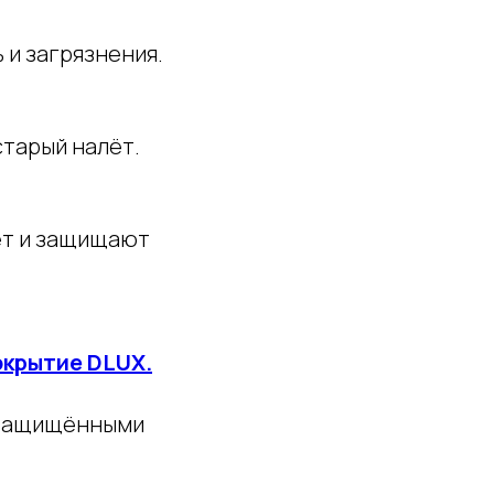
и загрязнения.
старый налёт.
ет и защищают
окрытие DLUX.
и защищёнными