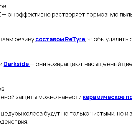
ков
 — он эффективно растворяет тормозную пыль 
щаем резину
составом ReTyre
, чтобы удалить 
и
Darkside
— они возвращают насыщенный цв
ов
енной защиты можно нанести
керамическое п
оцедуры колёса будут не только чистыми, но 
здействия.