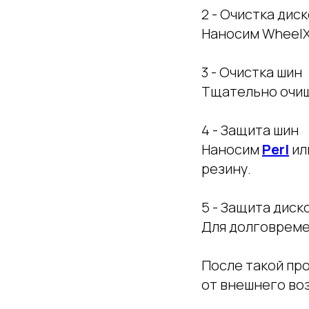
2 - Очистка дис
Наносим WheelX
3 - Очистка шин
Тщательно очи
4 - Защита шин
Наносим
Perl
ил
резину.
5 - Защита диск
Для долговрем
После такой пр
от внешнего во