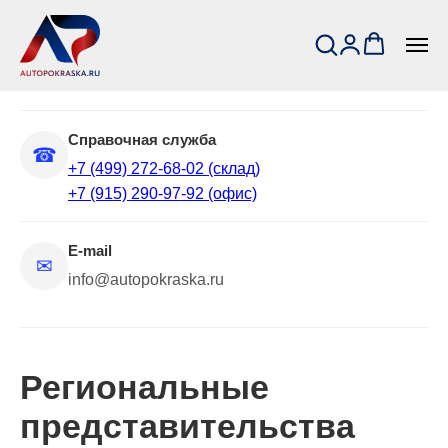
Центральный офис
📍
Россия, Москва, 2-я Вольская
улица, 34с39
Справочная служба
☎
+7 (499) 272-68-02 (склад)
+7 (915) 290-97-92 (офис)
E-mail
✉
info@autopokraska.ru
Региональные
представительства