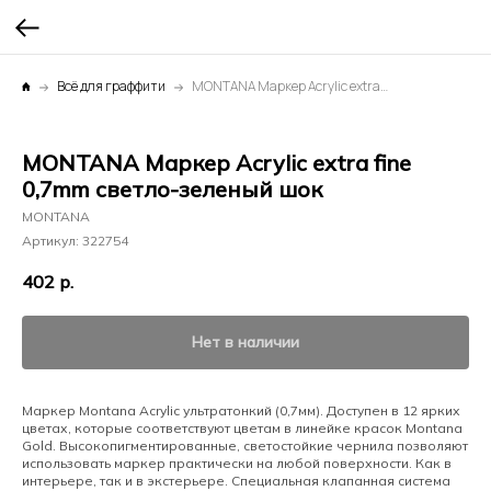
Всё для граффити
MONTANA Маркер Acrylic extra fine 0,7mm светло-зеленый шок
MONTANA Маркер Acrylic extra fine
0,7mm светло-зеленый шок
MONTANA
Артикул:
322754
402
р.
Нет в наличии
Маркер Montana Acrylic ультратонкий (0,7мм). Доступен в 12 ярких
цветах, которые соответствуют цветам в линейке красок Montana
Gold. Высокопигментированные, светостойкие чернила позволяют
использовать маркер практически на любой поверхности. Как в
интерьере, так и в экстерьере. Специальная клапанная система