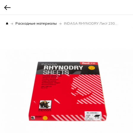
Расходные материалы
INDASA RHYNODRY Лист 230мм*280мм Р120 1уп.х50шт