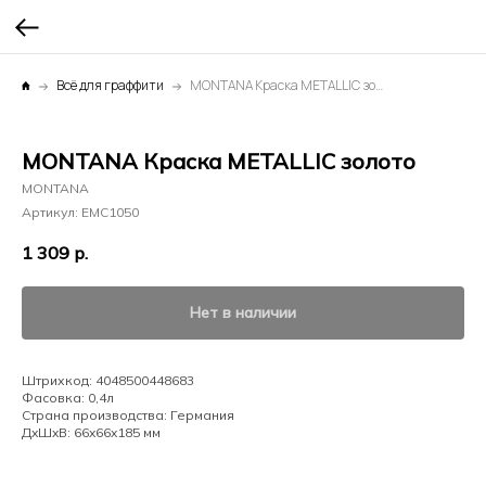
Всё для граффити
MONTANA Краска METALLIC золото
MONTANA Краска METALLIC золото
MONTANA
Артикул:
EMC1050
1 309
р.
Нет в наличии
Штрихкод: 4048500448683
Фасовка: 0,4л
Страна производства: Германия
ДxШxВ: 66x66x185 мм