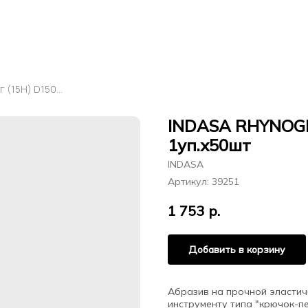
INDASA RHYNOGRIP Круг (15H) D150мм Р360 1уп.х50шт
INDASA RHYNOGRI
1уп.х50шт
INDASA
Артикул:
39251
1 753
р.
Добавить в корзину
Абразив на прочной эластич
инструменту типа "крючок-п