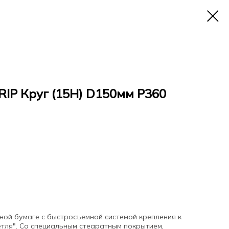
P Круг (15H) D150мм Р360
ной бумаге с быстросъемной системой крепления к
етля". Со специальным стеаратным покрытием,