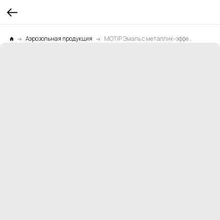
Аэрозольная продукция
MOTiP Эмаль с металлик-эффектом коричнево-бронзовая 0,4л