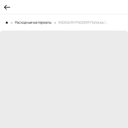
Расходные материалы
INDASA RHYNOGRIP Полоска (0H) 70мм*420мм Р180 1уп.х50шт