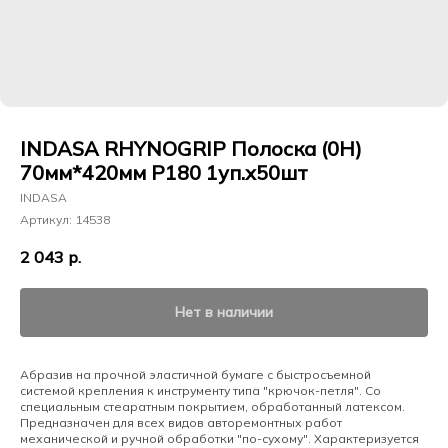
INDASA RHYNOGRIP Полоска (0H)
70мм*420мм Р180 1уп.х50шт
INDASA
Артикул:
14538
2 043
р.
Нет в наличии
Абразив на прочной эластичной бумаге с быстросъемной
системой крепления к инструменту типа "крючок-петля". Со
специальным стеаратным покрытием, обработанный латексом.
Предназначен для всех видов авторемонтных работ
механической и ручной обработки "по-сухому". Характеризуется