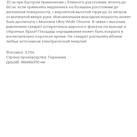
15 см при быстром применении с близкого расстояния, вплоть до
60 см, если применять медленнее на большем расстоянии до
желаемой поверхности, с вероятной высотой струи до 2х метров
от вытянутой вверх руки. Максимальная выходная мощность может
быть достигнута с Монтана Ultra Wide Chrome. В связи с высоким
давлением следует остерегаться широкого факела на выходе и
обратных брызг! Площадь окрашивания может быть покрыта в
исключительно короткое время. Не следует распылять вблизи
любых источников электрической энергии!
Фасовка: 0,75л
Страна производства: Германия
ДxШxВ: 66x66x350 мм