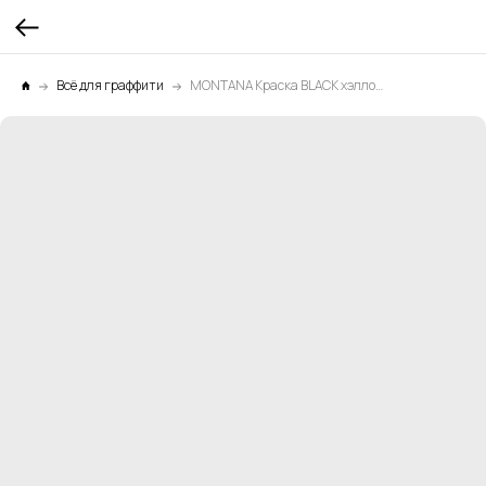
Всё для граффити
MONTANA Краска BLACK хэллоуин 0,6л