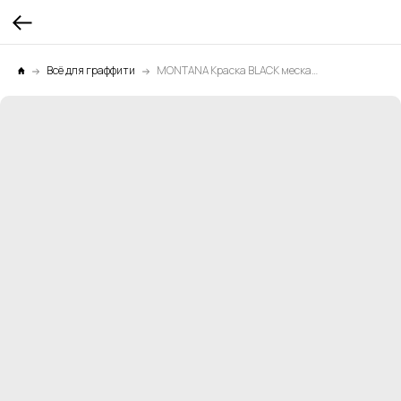
Всё для граффити
MONTANA Краска BLACK мескалин 0,4л