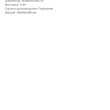
Штрихкод: 4048500285707
Фасовка: 0,4л
Страна производства: Германия
ДxШxВ: 66x66x185 мм