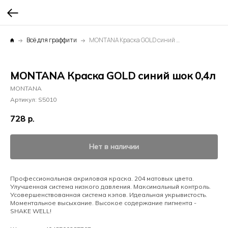
Всё для граффити
MONTANA Краска GOLD синий шок 0,4л
MONTANA Краска GOLD синий шок 0,4л
MONTANA
Артикул:
S5010
728
р.
Нет в наличии
Профессиональная акриловая краска. 204 матовых цвета.
Улучшенная система низкого давления. Максимальный контроль.
Усовершенствованная система кэпов. Идеальная укрывистость.
Моментальное высыхание. Высокое содержание пигмента -
SHAKE WELL!