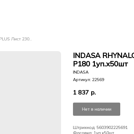
INDASA RHYNALOX PLUS Лист 230мм*280мм Р180 1уп.х50шт
INDASA RHYNALO
Р180 1уп.х50шт
INDASA
Артикул:
22569
1 837
р.
Нет в наличии
Штрихкод: 5603902225691
Фасовка: 1уп.х50шт