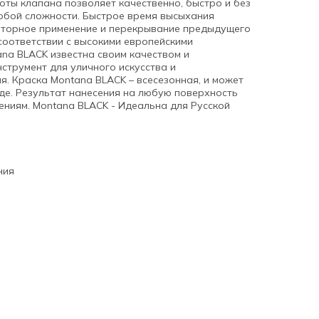
ты клапана позволяет качественно, быстро и без
юбой сложности. Быстрое время высыхания
вторное применение и перекрывание предыдущего
соответствии с высокими европейскими
ana BLACK известна своим качеством и
струмент для уличного искусства и
. Краска Montana BLACK – всесезонная, и может
де. Результат нанесения на любую поверхность
ениям. Montana BLACK - Идеальна для Русской
ния