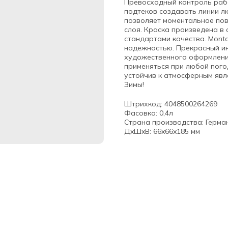
Превосходный контроль рабо
подтеков создавать линии л
позволяет моментальное по
слоя. Краска произведена в 
стандартами качества. Mont
надежностью. Прекрасный ин
художественного оформления
применяться при любой пого
устойчив к атмосферным явл
Зимы!
Штрихкод: 4048500264269
Фасовка: 0,4л
Страна производства: Герма
ДxШxВ: 66x66x185 мм