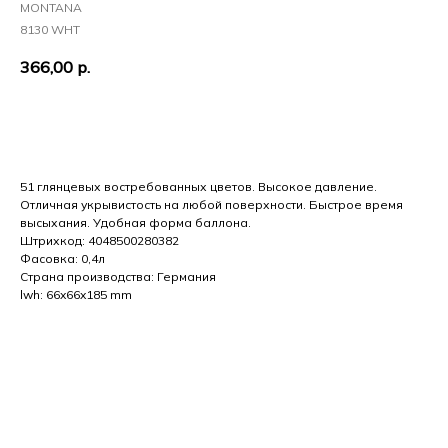
MONTANA
8130 WHT
366,00
р.
Добавить в корзину
51 глянцевых востребованных цветов. Высокое давление.
Отличная укрывистость на любой поверхности. Быстрое время
высыхания. Удобная форма баллона.
Штрихкод: 4048500280382
Фасовка: 0,4л
Страна производства: Германия
lwh: 66x66x185 mm