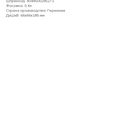
Штрихкод: 4048500285271
Фасовка: 0,4л
Страна производства: Германия
ДxШxВ: 66x66x185 мм