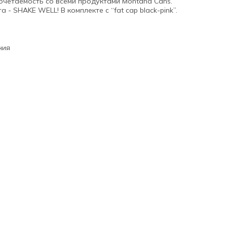
очетаемость со всеми продуктами Montana Cans.
- SHAKE WELL! В комплекте с “fat cap black-pink”.
ния