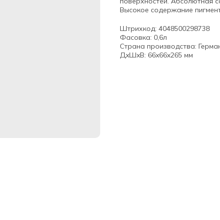
поверхностей. Абсолютная с
Высокое содержание пигмента 
Штрихкод: 4048500298738
Фасовка: 0,6л
Страна производства: Герма
ДxШxВ: 66x66x265 мм