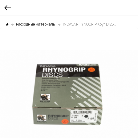
Расходные материалы
INDASA RHYNOGRIP Круг D125мм Р150 1уп.х50шт