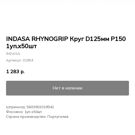
INDASA RHYNOGRIP Круг D125мм Р150
1уп.х50шт
INDASA
Артикул:
01954
1 283
р.
Нет в наличии
Штрихкод: 5603902019542
Фасовка: 1уп.х50шт
Страна производства: Португалия