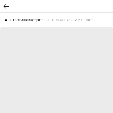
Расходные материалы
INDASA RHYNALOX PLUS Лист 230мм*280мм Р120 1уп.х50шт