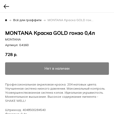
Всё для граффити
MONTANA Краска GOLD гонзо 0,4л
MONTANA Краска GOLD гонзо 0,4л
MONTANA
Артикул:
G4160
728
р.
Нет в наличии
Профессиональная акриловая краска. 204 матовых цвета.
Улучшенная система низкого давления. Максимальный контроль.
Усовершенствованная система кэпов. Идеальная укрывистость.
Моментальное высыхание. Высокое содержание пигмента -
SHAKE WELL!
Штрихкод: 4048500284540
Фасовка: 0,4л