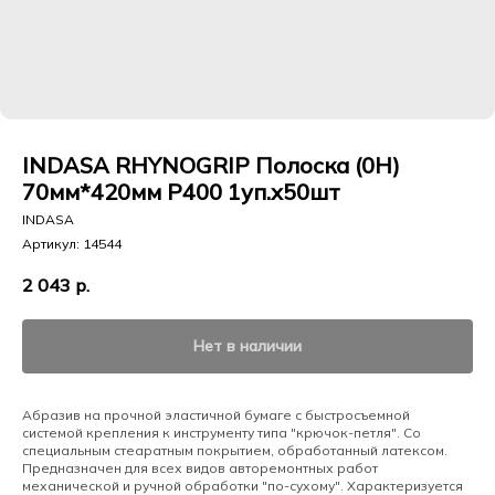
INDASA RHYNOGRIP Полоска (0H)
70мм*420мм Р400 1уп.х50шт
INDASA
Артикул:
14544
2 043
р.
Нет в наличии
Абразив на прочной эластичной бумаге с быстросъемной
системой крепления к инструменту типа "крючок-петля". Со
специальным стеаратным покрытием, обработанный латексом.
Предназначен для всех видов авторемонтных работ
механической и ручной обработки "по-сухому". Характеризуется