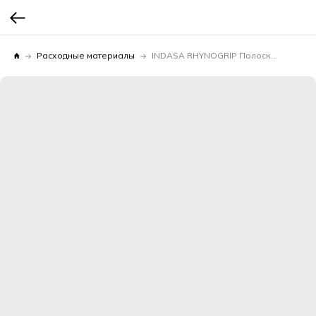
Расходные материалы
INDASA RHYNOGRIP Полоска (0H) 70мм*420мм Р400 1уп.х50шт