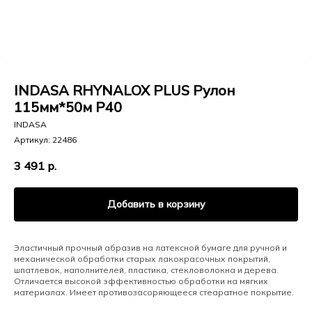
INDASA RHYNALOX PLUS Рулон
115мм*50м Р40
INDASA
Артикул:
22486
3 491
р.
Добавить в корзину
Эластичный прочный абразив на латексной бумаге для ручной и
механической обработки старых лакокрасочных покрытий,
шпатлевок, наполнителей, пластика, стекловолокна и дерева.
Отличается высокой эффективностью обработки на мягких
материалах. Имеет противозасоряющееся стеаратное покрытие.