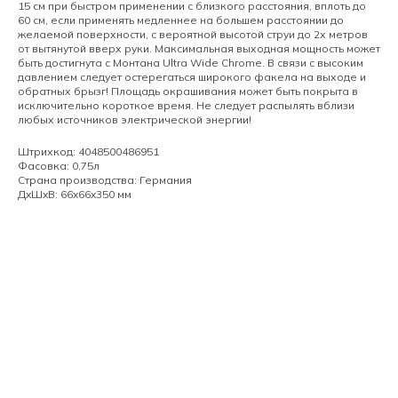
15 см при быстром применении с близкого расстояния, вплоть до
60 см, если применять медленнее на большем расстоянии до
желаемой поверхности, с вероятной высотой струи до 2х метров
от вытянутой вверх руки. Максимальная выходная мощность может
быть достигнута с Монтана Ultra Wide Chrome. В связи с высоким
давлением следует остерегаться широкого факела на выходе и
обратных брызг! Площадь окрашивания может быть покрыта в
исключительно короткое время. Не следует распылять вблизи
любых источников электрической энергии!
Штрихкод: 4048500486951
Фасовка: 0,75л
Страна производства: Германия
ДxШxВ: 66x66x350 мм