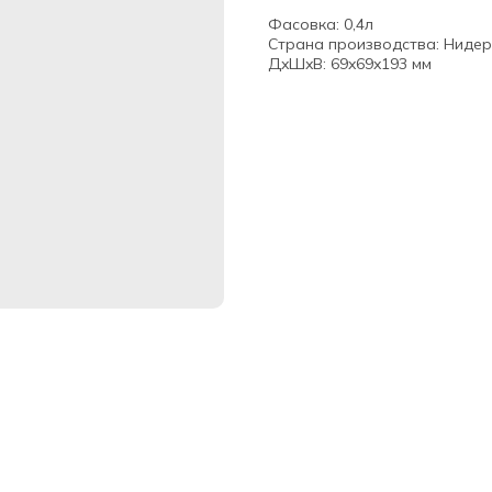
Фасовка: 0,4л
Страна производства: Ниде
ДxШxВ: 69x69x193 мм