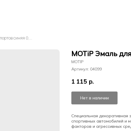
MOTiP Эмаль для суппортов синяя 0,4л
MOTiP Эмаль для
MOTIP
Артикул:
04099
1 115
р.
Нет в наличии
Специальная декоративная 
спортивных автомобилей и м
факторов и агрессивных сред