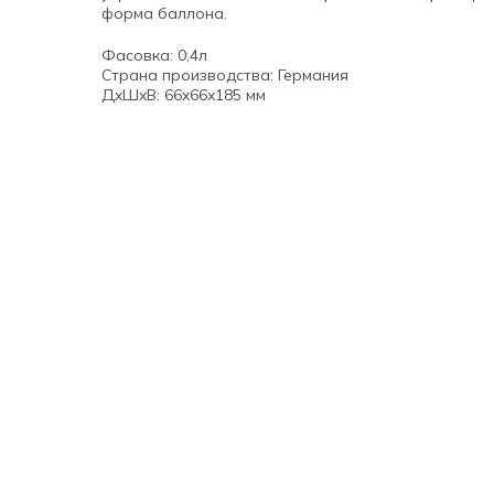
форма баллона.
Фасовка: 0,4л
Страна производства: Германия
ДxШxВ: 66x66x185 мм