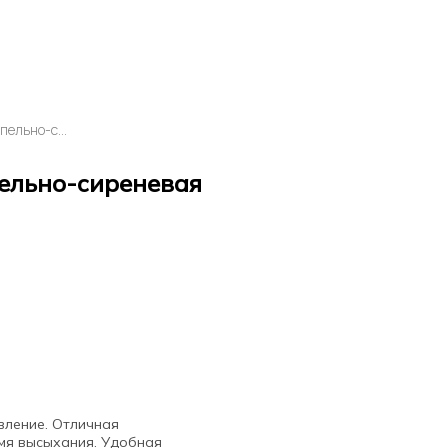
MONTANA Краска WHITE пепельно-сиреневая 0,4л
ельно-сиреневая
вление. Отличная
мя высыхания. Удобная