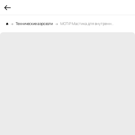
Технические аэрозоли
MOTiP Мастика для внутренних и скрытых полостей на восковой основе (аэрозоль) 0,5л