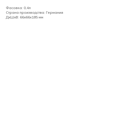
Фасовка: 0,4л
Страна производства: Германия
ДxШxВ: 66x66x185 мм