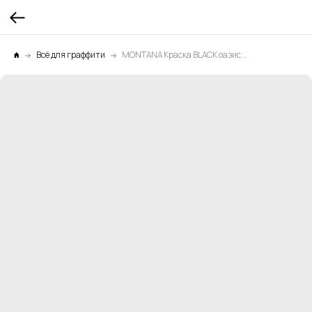
Всё для граффити
MONTANA Краска BLACK оазис 0,4л