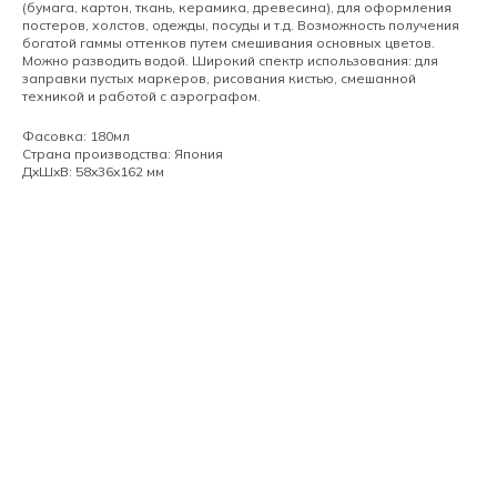
(бумага, картон, ткань, керамика, древесина), для оформления
постеров, холстов, одежды, посуды и т.д. Возможность получения
богатой гаммы оттенков путем смешивания основных цветов.
Можно разводить водой. Широкий спектр использования: для
заправки пустых маркеров, рисования кистью, смешанной
техникой и работой с аэрографом.
Фасовка: 180мл
Страна производства: Япония
ДxШxВ: 58x36x162 мм