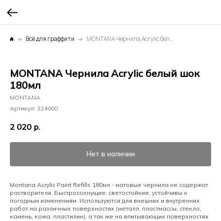
Всё для граффити
MONTANA Чернила Acrylic белый шок 180мл
MONTANA Чернила Acrylic белый шок
180мл
MONTANA
Артикул:
324000
2 020
р.
Нет в наличии
Montana Acrylic Paint Refills 180мл - матовые чернила не содержат
растворителя. Быстросохнущие, светостойкие, устойчивы к
погодным изменениям. Используются для внешних и внутренних
работ на различных поверхностях (металл, пластмассы, стекло,
камень, кожа, пластилин), а так же на впитывающих поверхностях