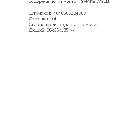
содержание пигмента - SHAKE WELL!
Штрихкод: 4048500284069
Фасовка: 0,4л
Страна производства: Германия
ДxШxВ: 66x66x185 мм