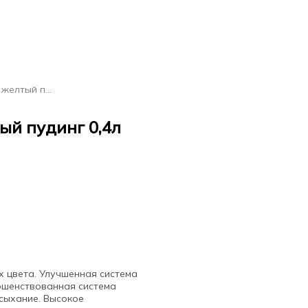
MONTANA Краска GOLD желтый пудинг 0,4л
й пудинг 0,4л
 цвета. Улучшенная система
ршенствованная система
сыхание. Высокое