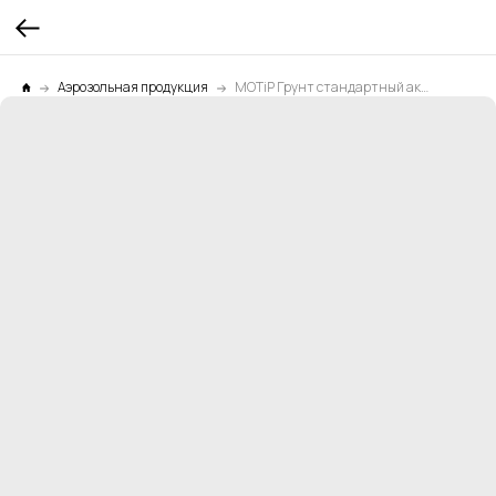
Аэрозольная продукция
MOTiP Грунт стандартный акриловый белый 0,5л