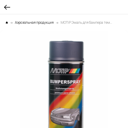
Аэрозольная продукция
MOTiP Эмаль для бампера темно-серая 0,4л