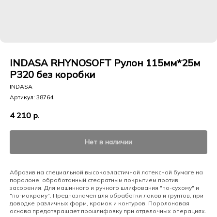
INDASA RHYNOSOFT Рулон 115мм*25м
Р320 без коробки
INDASA
Артикул:
38764
4 210
р.
Нет в наличии
Абразив на специальной высокоэластичной латексной бумаге на
поролоне, обработанный стеаратным покрытием против
засорения. Для машинного и ручного шлифования "по-сухому" и
"по-мокрому". Предназначен для обработки лаков и грунтов, при
доводке различных форм, кромок и контуров. Поролоновая
основа предотвращает прошлифовку при отделочных операциях.