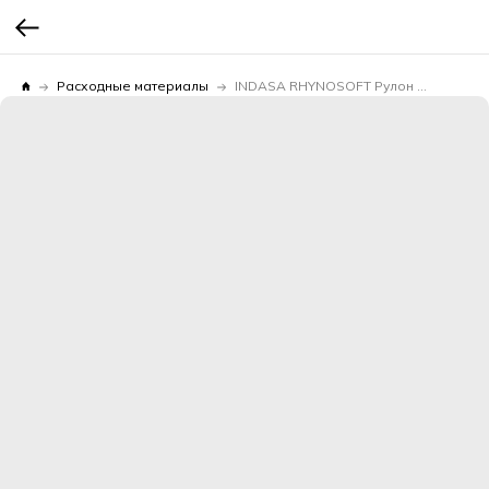
Расходные материалы
INDASA RHYNOSOFT Рулон 115мм*25м Р320 без коробки