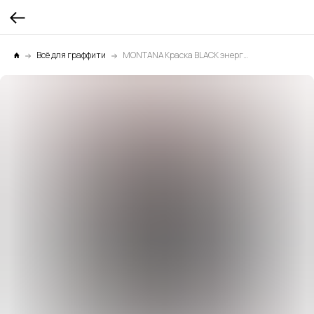
Всё для граффити
MONTANA Краска BLACK энергетик красный 0,6л